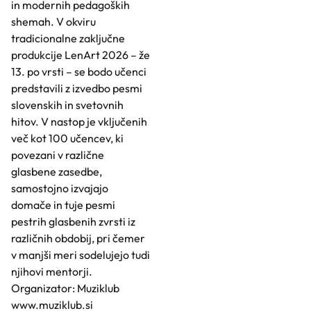
in modernih pedagoških
shemah. V okviru
tradicionalne zaključne
produkcije LenArt 2026 – že
13. po vrsti – se bodo učenci
predstavili z izvedbo pesmi
slovenskih in svetovnih
hitov. V nastop je vključenih
več kot 100 učencev, ki
povezani v različne
glasbene zasedbe,
samostojno izvajajo
domače in tuje pesmi
pestrih glasbenih zvrsti iz
različnih obdobij, pri čemer
v manjši meri sodelujejo tudi
njihovi mentorji.
Organizator: Muziklub
www.muziklub.si