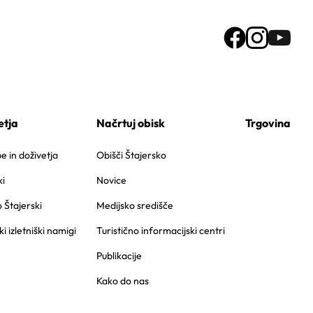
etja
Načrtuj obisk
Trgovina
 in doživetja
Obišči Štajersko
i
Novice
o Štajerski
Medijsko središče
ki izletniški namigi
Turistično informacijski centri
Publikacije
Kako do nas