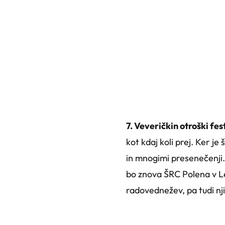
7. Veveričkin otroški fes
kot kdaj koli prej. Ker je
in mnogimi presenečenji.Le
bo znova ŠRC Polena v L
radovednežev, pa tudi nj