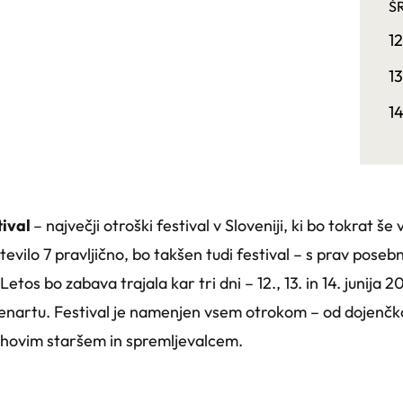
Š
1
1
1
tival
– največji otroški festival v Sloveniji, ki bo tokrat še v
 število 7 pravljično, bo takšen tudi festival – s prav pose
tos bo zabava trajala kar tri dni – 12., 13. in 14. junija 
enartu. Festival je namenjen vsem otrokom – od dojenčko
ihovim staršem in spremljevalcem.