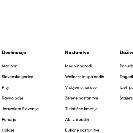
Destinacije
Nastanitve
Doživ
Maribor
Med vinogradi
Ponudbe
Slovenske gorice
Wellness in spa oddih
Dogodk
Ptuj
V objemu narave
Izleti p
Ravno polje
Zelene nastanitve
Štajers
Jeruzalem Slovenija
Turistične kmetije
Pohorje
Aktivni oddih
Haloze
Butične nastanitve