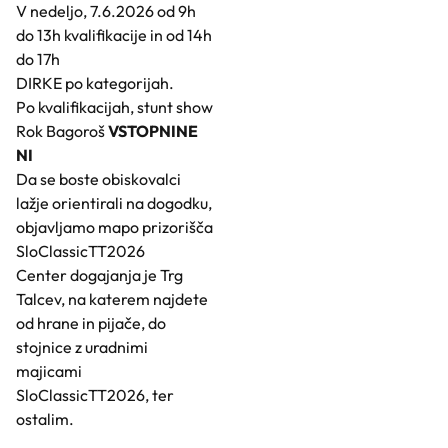
V nedeljo, 7.6.2026 od 9h
do 13h kvalifikacije in od 14h
do 17h
DIRKE po kategorijah.
Po kvalifikacijah, stunt show
Rok Bagoroš
VSTOPNINE
NI
Da se boste obiskovalci
lažje orientirali na dogodku,
objavljamo mapo prizorišča
SloClassicTT2026
Center dogajanja je Trg
Talcev, na katerem najdete
od hrane in pijače, do
stojnice z uradnimi
majicami
SloClassicTT2026, ter
ostalim.