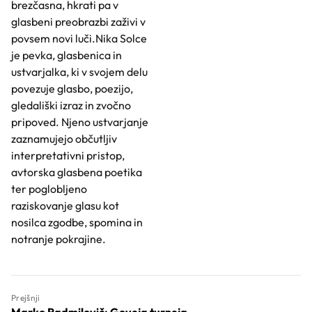
brezčasna, hkrati pa v
glasbeni preobrazbi zaživi v
povsem novi luči.Nika Solce
je pevka, glasbenica in
ustvarjalka, ki v svojem delu
povezuje glasbo, poezijo,
gledališki izraz in zvočno
pripoved. Njeno ustvarjanje
zaznamujejo občutljiv
interpretativni pristop,
avtorska glasbena poetika
ter poglobljeno
raziskovanje glasu kot
nosilca zgodbe, spomina in
notranje pokrajine.
Prejšnji