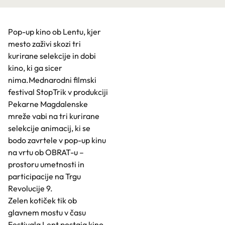
Pop-up kino ob Lentu, kjer
mesto zaživi skozi tri
kurirane selekcije in dobi
kino, ki ga sicer
nima.Mednarodni filmski
festival StopTrik v produkciji
Pekarne Magdalenske
mreže vabi na tri kurirane
selekcije animacij, ki se
bodo zavrtele v pop-up kinu
na vrtu ob OBRAT-u –
prostoru umetnosti in
participacije na Trgu
Revolucije 9.
Zelen kotiček tik ob
glavnem mostu v času
Festivala Lent postaja kino