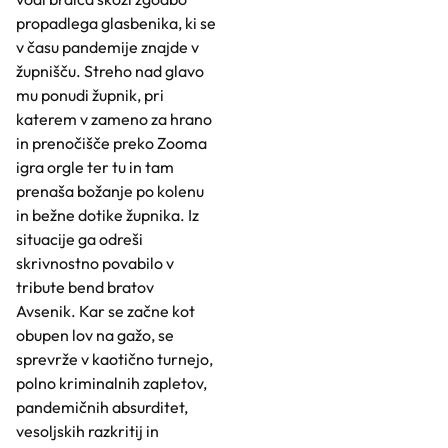
propadlega glasbenika, ki se
v času pandemije znajde v
župnišču. Streho nad glavo
mu ponudi župnik, pri
katerem v zameno za hrano
in prenočišče preko Zooma
igra orgle ter tu in tam
prenaša božanje po kolenu
in bežne dotike župnika. Iz
situacije ga odreši
skrivnostno povabilo v
tribute bend bratov
Avsenik. Kar se začne kot
obupen lov na gažo, se
sprevrže v kaotično turnejo,
polno kriminalnih zapletov,
pandemičnih absurditet,
vesoljskih razkritij in