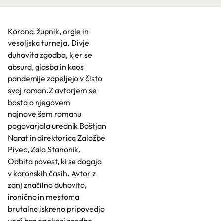
Korona, župnik, orgle in
vesoljska turneja. Divje
duhovita zgodba, kjer se
absurd, glasba in kaos
pandemije zapeljejo v čisto
svoj roman.Z avtorjem se
bosta o njegovem
najnovejšem romanu
pogovarjala urednik Boštjan
Narat in direktorica Založbe
Pivec, Zala Stanonik.
Odbita povest, ki se dogaja
v koronskih časih. Avtor z
zanj značilno duhovito,
ironično in mestoma
brutalno iskreno pripovedjo
vodi bralca skozi zgodbo