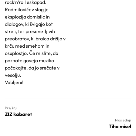
rock’n’roll eskapad.
Radmilovičev slog je
eksplozija domislic in
dialogov, ki švigajo kot
streli, ter presenetljivih
preobratov, ki bralca držijo v
krču med smehom in
osuplostjo. Če mislite, da
poznate govejo muziko –
počakajte, da jo srečate v
vesolju.
Vabljeni!
Prejšnji
ZIZ kabaret
Naslednji
Tiha misel