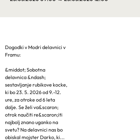
Dogodki v Modri delavnici v
Framu:
&middot; Sobotna
delavnica &ndash;
sestavljanje rubikove kocke,
ki bo 23. 5. 2026 od 9.-12.
ure, za otroke od 6 leta
dalje. Se želi va&scaron;
otrok naučiti re&scaron;iti
najbolj znano uganko na
svetu? Na delavnici nas bo
obiskal mojster Darko, ki...