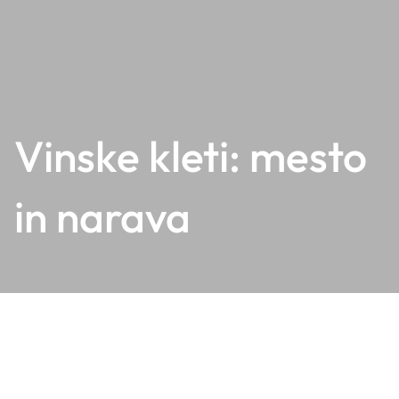
Vinske kleti: mesto
in narava
Na Štajerskem vinske kleti ne živijo le med vinorodnimi
griči, temveč tudi v mestnih središčih, kjer ustvarjajo
edinstven preplet urbanega utripa in vinske tradicije. Od