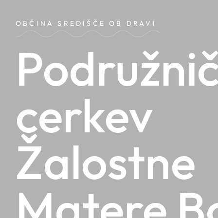
OBČINA SREDIŠČE OB DRAVI
Podružni
cerkev
Žalostne
Matere B