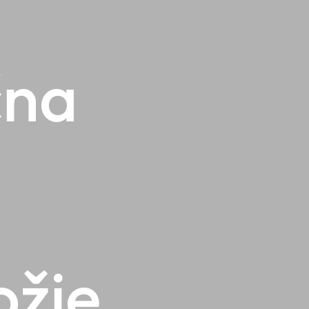
čna
ožje