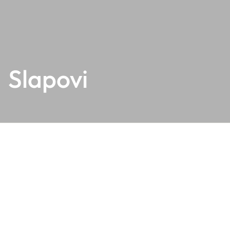
Slapovi
Slapova Veliki in Mali
Šumik
Veliki in Mali Šumik sta slikovita slapova ob reki Lobnici,