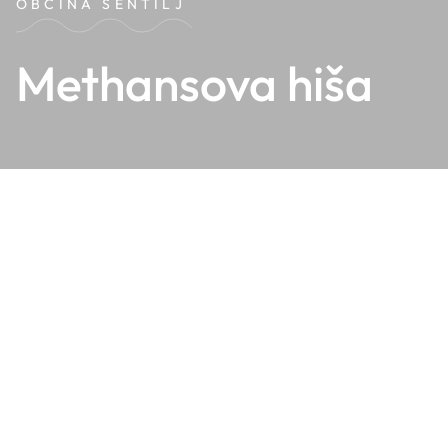
OBČINA ŠENTILJ
Methansova hiša
Methansova hiša – hiša zgodb je res nekaj posebnega. Je
manjši zasebni muzej. Sedanji lastnik, zasebni obrtnik –
kamnosek Leopold Methans s Spodnje Velke, je po nakupu
preko 200 let stare zgradbe (v njej je nekoč bila gostilna)
svoje osebno nagnjenje do ohranjanja kulturne dediščine
udejanil tako, da je v pritličnem delu zgradbe uredil
galerijske prostore za srečevanja likovnikov in literatov ter
raznotera predavanja in delavnice, prvo nadstropje za
različne etnološke zbirke (urejena spalnica z zakonsko