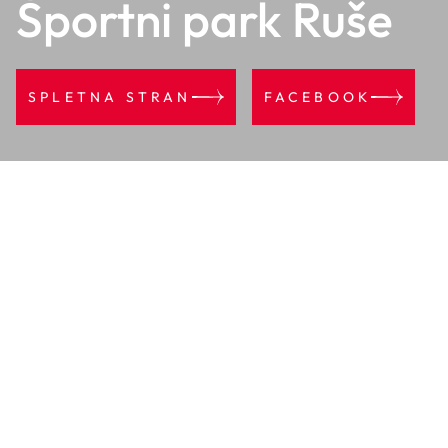
Športni park Ruše
SPLETNA STRAN
FACEBOOK
Športni park
Ruše
je sodobno urejen prostor za rekreacijo,
šport in aktivno preživljanje prostega časa. Obiskovalcem
ponuja različne športne površine in možnosti za gibanje na
prostem, primerne tako za posameznike kot družine,
rekreativne športnike in organizirane skupine. Park je
namenjen sprostitvi, druženju ter spodbujanju zdravega in
aktivnega življenjskega sloga v prijetnem naravnem
okolju.