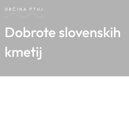
OBČINA PTUJ
Dobrote slovenskih
kmetij
Dobrote slovenskih kmetij so ena najprepoznavnejših
prireditev na področju promocije slovenskega podeželja,
domače pridelave in kulinarične tradicije. Vsako leto Ptuj v
prostoru Minoritskega samostana gosti pester izbor
najboljših izdelkov slovenskih kmetij – od mesnin, mlečnih