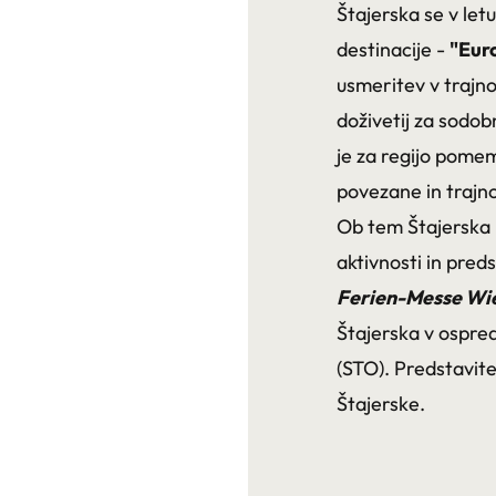
Štajerska se v let
destinacije -
"Eur
usmeritev v trajno
doživetij za sodo
je za regijo pomem
povezane in trajn
Ob tem Štajerska 
aktivnosti in pred
Ferien-Messe Wi
Štajerska v ospred
(STO). Predstavite
Štajerske.