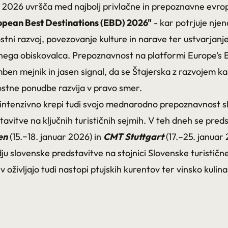
u 2026 uvršča med najbolj privlačne in prepoznavne evrop
opean Best Destinations (EBD) 2026"
- kar potrjuje nje
stni razvoj, povezovanje kulture in narave ter ustvarjanj
bnega obiskovalca. Prepoznavnost na platformi Europe’s 
ben mejnik in jasen signal, da se Štajerska z razvojem k
ostne ponudbe razvija v pravo smer.
intenzivno krepi tudi svojo mednarodno prepoznavnost s
stavitve na ključnih turističnih sejmih. V teh dneh se pred
en
(15.−18. januar 2026) in
CMT Stuttgart
(17.–25. januar 
ju slovenske predstavitve na stojnici Slovenske turističn
v oživljajo tudi nastopi ptujskih kurentov ter vinsko kuli