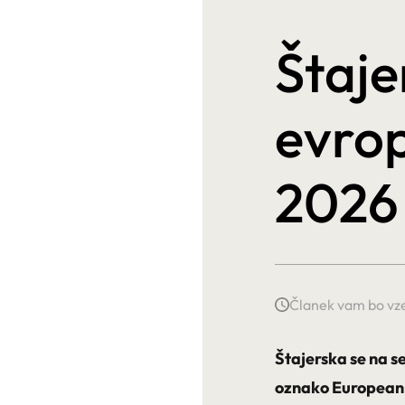
Štaje
evrop
2026
Članek vam bo vze
Štajerska se na 
oznako European 