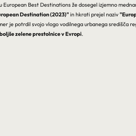
iru European Best Destinations že dosegel izjemno med
uropean Destination (2023)"
in hkrati prejel naziv
"Europ
imer je potrdil svojo vlogo vodilnega urbanega središča re
boljše zelene prestolnice v Evropi
.