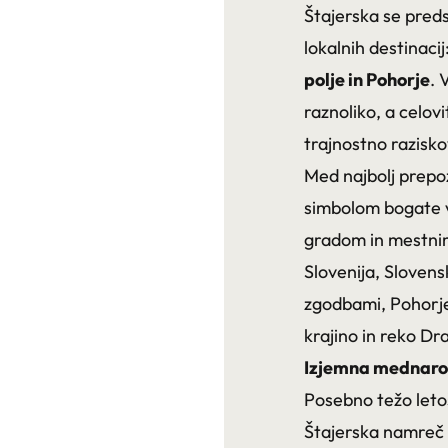
Štajerska se pred
lokalnih destinacij
polje
in
Pohorje
. 
raznoliko, a celovi
trajnostno razisk
Med najbolj prepo
simbolom bogate v
gradom in mestnim
Slovenija, Slovens
zgodbami, Pohorje 
krajino in reko Dr
Izjemna mednar
Posebno težo letoš
Štajerska namreč 