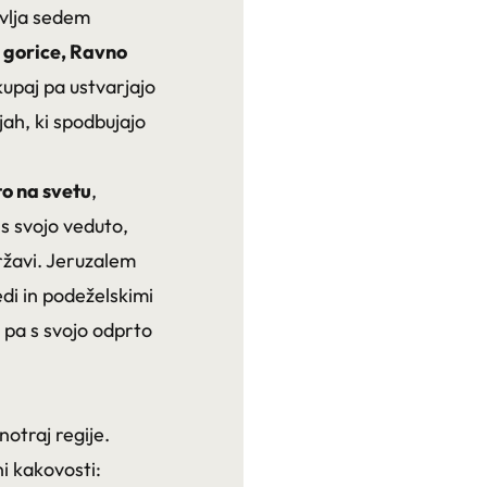
avlja sedem
 gorice
,
Ravno
kupaj pa ustvarjajo
jah, ki spodbujajo
to na svetu
,
 s svojo veduto,
ržavi. Jeruzalem
edi in podeželskimi
 pa s svojo odprto
otraj regije.
i kakovosti: