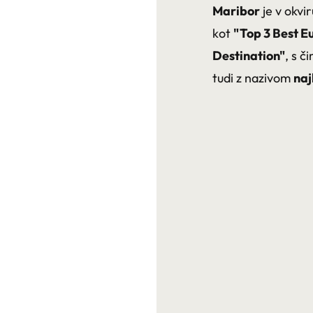
Maribor
je v okv
kot
"Top 3 Best E
Destination"
, s č
tudi z nazivom
naj