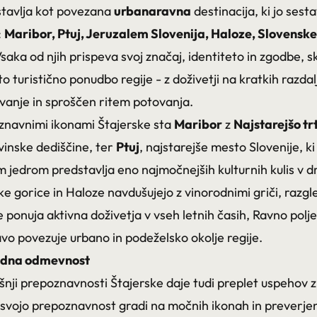
stavlja kot povezana
urbanaravna
destinacija, ki jo sest
:
Maribor
,
Ptuj
,
Jeruzalem Slovenija
,
Haloze
,
Slovenske
Vsaka od njih prispeva svoj značaj, identiteto in zgodbe, s
to turistično ponudbo regije - z doživetji na kratkih razdal
ovanje in sproščen ritem potovanja.
znavnimi ikonami Štajerske sta
Maribor
z
Najstarejšo tr
inske dediščine, ter
Ptuj
, najstarejše mesto Slovenije, ki
 jedrom predstavlja eno najmočnejših kulturnih kulis v d
ke gorice in Haloze navdušujejo z vinorodnimi griči, razgl
ponuja aktivna doživetja v vseh letnih časih, Ravno polje
avo povezuje urbano in podeželsko okolje regije.
odna odmevnost
nji prepoznavnosti Štajerske daje tudi preplet uspehov zn
svojo prepoznavnost gradi na močnih ikonah in preverjen