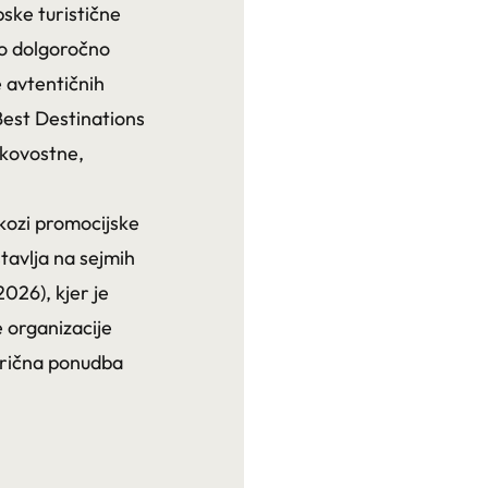
ske turistične
no dolgoročno
e avtentičnih
Best Destinations
akovostne,
kozi promocijske
stavlja na sejmih
2026), kjer je
e organizacije
narična ponudba