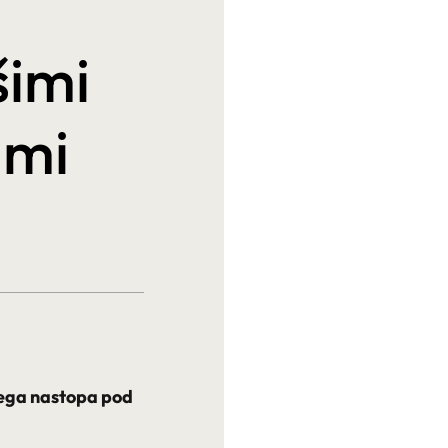
šimi
ami
vega nastopa pod