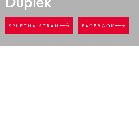
Duplek
SPLETNA STRAN
FACEBOOK
Duplek
Občina Duplek leži na severozahodnem obrobju Slovenskih
goric, kjer se s trto porasli griči spuščajo k obrežju reke
Drave. Prav reka Drava daje občini, ki je pretežno
kmetijsko usmerjena, življenjski tempo. Poleg kmetijske
dejavnosti so zelo razpršeno po ozemlju občine različne
dejavnosti iz skupine poslovne, osebne in druge storitve ter
turizem in gospodarstvo.