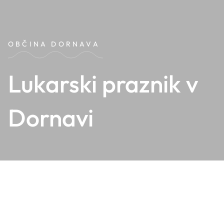
OBČINA DORNAVA
Lukarski praznik v
Dornavi
Tradicionalno se praznik zgodi na predzadnjo nedeljo v
avgustu. Priprave nanj so prisotne preko celega leta, saj si
čebulo-lük in žitno slamo člani društva na lastni njivi