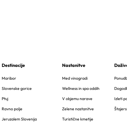
Destinacije
Nastanitve
Doživ
Maribor
Med vinogradi
Ponudbe
Slovenske gorice
Wellness in spa oddih
Dogodk
Ptuj
V objemu narave
Izleti p
Ravno polje
Zelene nastanitve
Štajers
Jeruzalem Slovenija
Turistične kmetije