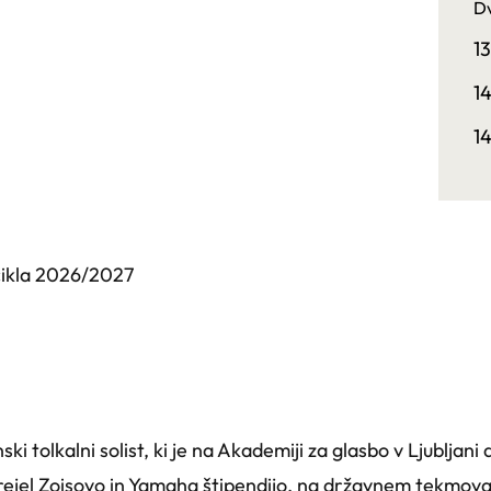
D
1
1
1
cikla 2026/2027
 tolkalni solist, ki je na Akademiji za glasbo v Ljubljani d
 prejel Zoisovo in Yamaha štipendijo, na državnem tekmov