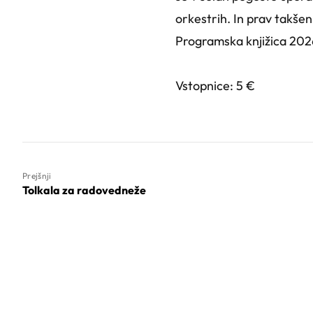
orkestrih. In prav takše
Programska knjižica 20
Vstopnice: 5 €
Prejšnji
Tolkala za radovedneže