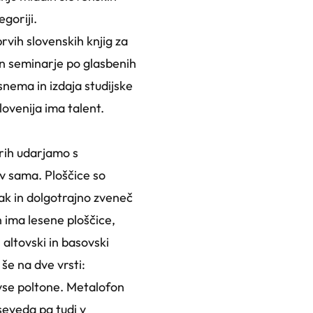
goriji.
rvih slovenskih knjig za
 in seminarje po glasbenih
 snema in izdaja studijske
ovenija ima talent.
erih udarjamo s
ov sama. Ploščice so
hak in dolgotrajno zveneč
 ima lesene ploščice,
 altovski in basovski
 še na dve vrsti:
 vse poltone. Metalofon
seveda pa tudi v