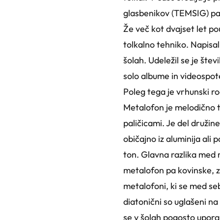
glasbenikov (TEMSIG) pa je
Že več kot dvajset let po
tolkalno tehniko. Napisal
šolah. Udeležil se je štev
solo albume in videospot
Poleg tega je vrhunski r
Metalofon je melodično to
paličicami. Je del družin
običajno iz aluminija ali
ton. Glavna razlika med m
metalofon pa kovinske, za
metalofoni, ki se med seb
diatonični so uglašeni na
se v šolah pogosto upora