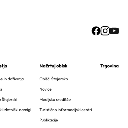
etja
Načrtuj obisk
Trgovina
 in doživetja
Obišči Štajersko
i
Novice
o Štajerski
Medijsko središče
ki izletniški namigi
Turistično informacijski centri
Publikacije