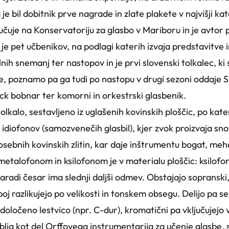
 bil dobitnik prve nagrade in zlate plakete v najvišji kate
učuje na Konservatoriju za glasbo v Mariboru in je avtor p
 je pet učbenikov, na podlagi katerih izvaja predstavitve
ilnih snemanj ter nastopov in je prvi slovenski tolkalec, ki
e, poznamo pa ga tudi po nastopu v drugi sezoni oddaje Sl
ock bobnar ter komorni in orkestrski glasbenik.
lkalo, sestavljeno iz uglašenih kovinskih ploščic, po kat
e idiofonov (samozvenečih glasbil), kjer zvok proizvaja sn
 posebnih kovinskih zlitin, kar daje inštrumentu bogat, me
etalofonom in ksilofonom je v materialu ploščic: ksilofon
radi česar ima slednji daljši odmev. Obstajajo sopranski,
oj razlikujejo po velikosti in tonskem obsegu. Delijo pa se
 določeno lestvico (npr. C-dur), kromatični pa vključujejo
blja kot del Orffovega instrumentarija za učenje glasbe, 