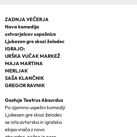
ZADNJA VEČERJA
Nova komedija
ustvarjalcev uspešnice
Ljubezen gre skozi želodec
IGRAJO:
URŠKA VUČAK MARKEŽ
MAJA MARTINA
MERLJAK
SAŠA KLANČNIK
GREGOR RAVNIK
Gostuje Teatrus Absurdus
Po izjemno uspešni komediji
Ljubezen gre skozi želodec
se ista avtorska in igralska
ekipa vrača z novo
absurdno, nežno in noro