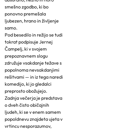
smešno zgodbo, ki bo
ponovno premešala
ljubezen, hrano in življenje
samo.
Pod besedilo in režijo se tudi
tokrat podpisuje Jernej
Čampelj, ki v svojem
prepoznavnem slogu
združuje vsakdanje težave s
popolnoma nevsakdanjimi
rešitvami — in iz tega naredi
komedijo, ki jo gledalci
preprosto obožujejo.
Zadnja večerja je predstava
o dveh čisto običajnih
ljudeh, ki se v enem samem
popoldnevu znajdeta ujeta v
vrtincu nesporazumov,