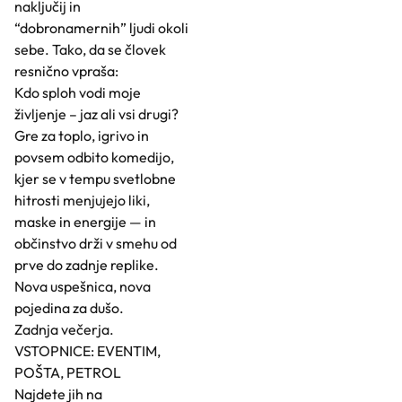
naključij in
“dobronamernih” ljudi okoli
sebe. Tako, da se človek
resnično vpraša:
Kdo sploh vodi moje
življenje – jaz ali vsi drugi?
Gre za toplo, igrivo in
povsem odbito komedijo,
kjer se v tempu svetlobne
hitrosti menjujejo liki,
maske in energije — in
občinstvo drži v smehu od
prve do zadnje replike.
Nova uspešnica, nova
pojedina za dušo.
Zadnja večerja.
VSTOPNICE: EVENTIM,
POŠTA, PETROL
Najdete jih na