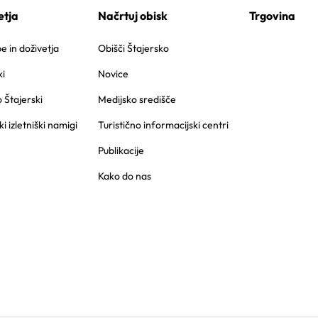
etja
Načrtuj obisk
Trgovina
 in doživetja
Obišči Štajersko
i
Novice
o Štajerski
Medijsko središče
ki izletniški namigi
Turistično informacijski centri
Publikacije
Kako do nas