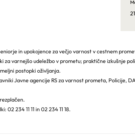
Ma
2
eniorje in upokojence za večjo varnost v cestnem promet
i za varnejšo udeležbo v prometu; praktične izkušnje poli
emeljni postopki oživljanja.
niki Javne agencije RS za varnost prometa, Policije, D
rezplačen.
i: 02 234 11 11 in 02 234 11 18.