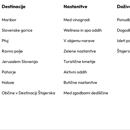
Destinacije
Nastanitve
Doživ
Maribor
Med vinogradi
Ponudbe
Slovenske gorice
Wellness in spa oddih
Dogodk
Ptuj
V objemu narave
Izleti p
Ravno polje
Zelene nastanitve
Štajers
Jeruzalem Slovenija
Turistične kmetije
Pohorje
Aktivni oddih
Haloze
Butične nastanitve
Občine v Destinaciji Štajerska
Med zgodbami dediščine