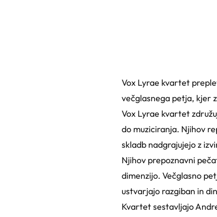
Vox Lyrae kvartet preple
večglasnega petja, kjer z
Vox Lyrae kvartet združuj
do muziciranja. Njihov re
skladb nadgrajujejo z izvi
Njihov prepoznavni pečat
dimenzijo. Večglasno petj
ustvarjajo razgiban in d
Kvartet sestavljajo Andre