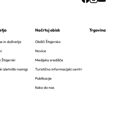
etja
Načrtuj obisk
Trgovina
 in doživetja
Obišči Štajersko
i
Novice
o Štajerski
Medijsko središče
ki izletniški namigi
Turistično informacijski centri
Publikacije
Kako do nas