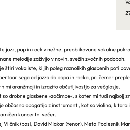
Vo
2
te jazz, pop in rock v nežne, preoblikovane vokalne pokra
nane melodije zaživijo v novih, svežih zvočnih podobah.
e štiri vokaliste, ki jih poleg raznolikih glasbenih poti p
pertoar sega od jazza do popa in rocka, pri čemer preplet
rnimi aranžmaji in izrazito občutljivostjo za večglasje.
 so drobne glasbene »začimbe«, s katerimi tudi najbolj 
e občasno obogatijo z instrumenti, kot so violina, kitara i
inamičen koncertni večer.
j Vilčnik (bas), David Mlakar (tenor), Meta Podlesnik Mar