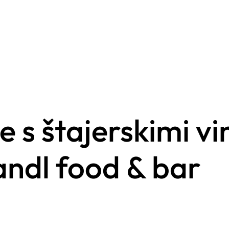
s štajerskimi vin
andl food & bar