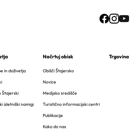
etja
Načrtuj obisk
Trgovina
 in doživetja
Obišči Štajersko
i
Novice
o Štajerski
Medijsko središče
ki izletniški namigi
Turistično informacijski centri
Publikacije
Kako do nas