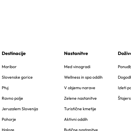
Destinacije
Nastanitve
Doživ
Maribor
Med vinogradi
Ponudbe
Slovenske gorice
Wellness in spa oddih
Dogodk
Ptuj
V objemu narave
Izleti p
Ravno polje
Zelene nastanitve
Štajers
Jeruzalem Slovenija
Turistične kmetije
Pohorje
Aktivni oddih
Haloze
Butične nastanitve