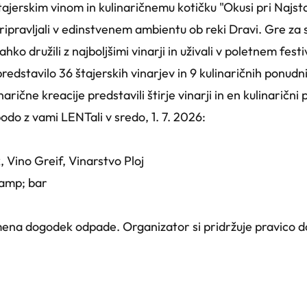
tajerskim vinom in kulinaričnemu kotičku "Okusi pri Najstar
ripravljali v edinstvenem ambientu ob reki Dravi. Gre za 
hko družili z najboljšimi vinarji in uživali v poletnem fest
redstavilo 36 štajerskih vinarjev in 9 kulinaričnih ponud
narične kreacije predstavili štirje vinarji in en kulinarični 
 bodo z vami LENTali v sredo, 1. 7. 2026:
 Vino Greif, Vinarstvo Ploj
&amp; bar
ena dogodek odpade. Organizator si pridržuje pravico