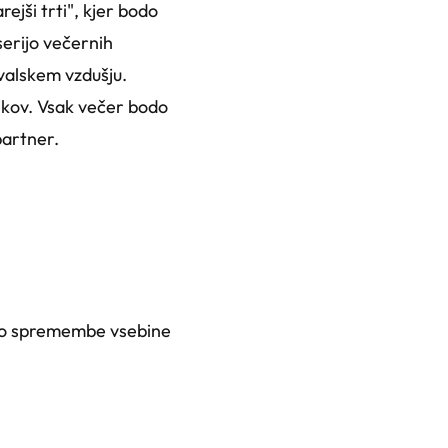
ejši trti", kjer bodo
serijo večernih
ivalskem vzdušju.
nikov. Vsak večer bodo
partner.
 do spremembe vsebine