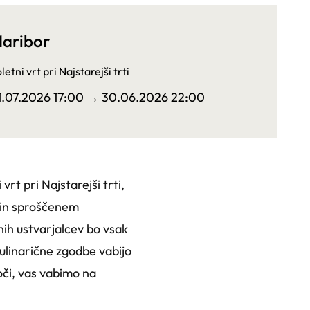
aribor
letni vrt pri Najstarejši trti
1.07.2026 17:00
→ 30.06.2026 22:00
rt pri Najstarejši trti,
h in sproščenem
čnih ustvarjalcev bo vsak
kulinarične zgodbe vabijo
oči, vas vabimo na