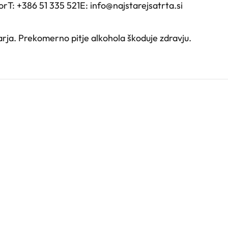
T: +386 51 335 521E: info@najstarejsatrta.si
arja. Prekomerno pitje alkohola škoduje zdravju.