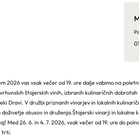
M
Po
0
jem 2026 vas vsak večer od 19. ure dalje vabimo na poletni v
v vrhunskih štajerskih vinih, izbranih kulinaričnih dobrota
eki Dravi. V družbi priznanih vinarjev in lokalnih kulinari
doživetje okusov in druženja.Štajerski vinarji in lokalne 
j! Med 26. 6. in 4. 7. 2026, vsak večer od 19. ure do poln
 trti.