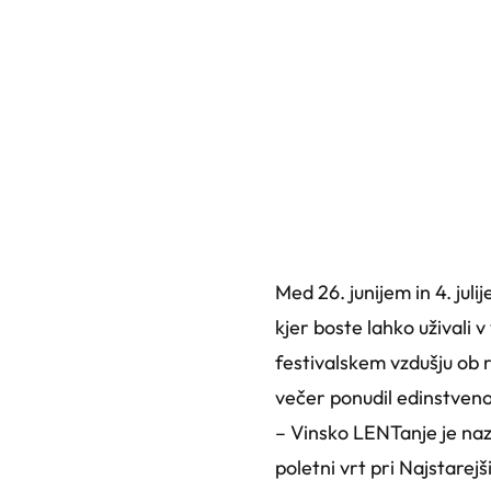
Med 26. junijem in 4. juli
kjer boste lahko uživali 
festivalskem vzdušju ob r
večer ponudil edinstveno 
– Vinsko LENTanje je naza
poletni vrt pri Najstarejši