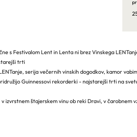
pr
2
ične s Festivalom Lent in Lenta ni brez Vinskega LENTanj
arejši trti
ENTanje, serija večernih vinskih dogodkov, kamor vabimo
 pridružijo Guinnessovi rekorderki - najstarejši trti na svet
i v izvrstnem štajerskem vinu ob reki Dravi, v čarobnem v