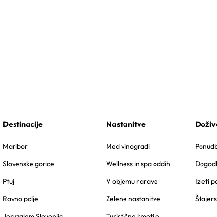
Destinacije
Nastanitve
Doživ
Maribor
Med vinogradi
Ponudbe
Slovenske gorice
Wellness in spa oddih
Dogodk
Ptuj
V objemu narave
Izleti p
Ravno polje
Zelene nastanitve
Štajers
Jeruzalem Slovenija
Turistične kmetije