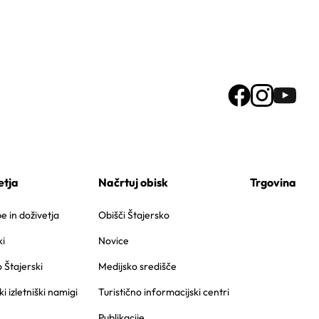
etja
Načrtuj obisk
Trgovina
 in doživetja
Obišči Štajersko
i
Novice
o Štajerski
Medijsko središče
ki izletniški namigi
Turistično informacijski centri
Publikacije