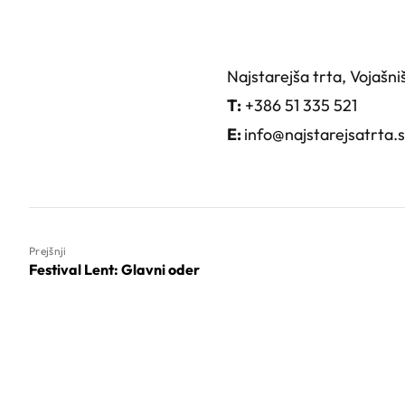
Najstarejša trta, Vojašn
T:
+386 51 335 521
E:
info@najstarejsatrta.s
Prejšnji
Festival Lent: Glavni oder