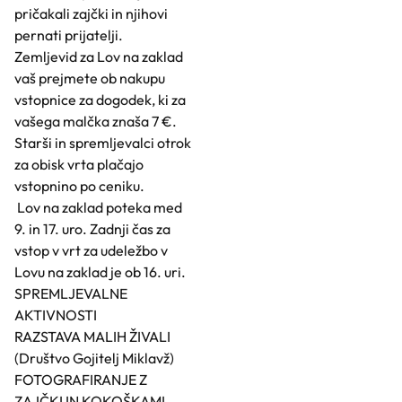
pričakali zajčki in njihovi
pernati prijatelji.
Zemljevid za Lov na zaklad
vaš prejmete ob nakupu
vstopnice za dogodek, ki za
vašega malčka znaša 7 €.
Starši in spremljevalci otrok
za obisk vrta plačajo
vstopnino po ceniku.
Lov na zaklad poteka med
9. in 17. uro. Zadnji čas za
vstop v vrt za udeležbo v
Lovu na zaklad je ob 16. uri.
SPREMLJEVALNE
AKTIVNOSTI
RAZSTAVA MALIH ŽIVALI
(Društvo Gojitelj Miklavž)
FOTOGRAFIRANJE Z
ZAJČKI IN KOKOŠKAMI