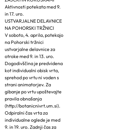
Aktivnosti potekata med 9.
in 17. uro.
USTVARJALNE DELAVNICE
NA POHORSKI TRŽNICI
V soboto, 4. aprila, potekajo
na Pohorski tržnici
ustvarjalne delavnice za
otroke med 9. in 13. uro.
Dogodivščina je predvidena
kot individualni obisk vrta,
sprehod po vrtu ni voden s
strani animatorjev. Za
gibanje po vrtu upoštevajte
pravila obnašanja
(
http://botanicnivrt.um.si
).
Odpiralni čas vrta za
individualne oglede je med
9. in 19. uro. Zadnji čas za