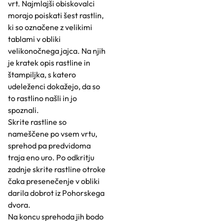
vrt. Najmlajši obiskovalci
morajo poiskati šest rastlin,
ki so označene z velikimi
tablami v obliki
velikonočnega jajca. Na njih
je kratek opis rastline in
štampiljka, s katero
udeleženci dokažejo, da so
to rastlino našli in jo
spoznali.
Skrite rastline so
nameščene po vsem vrtu,
sprehod pa predvidoma
traja eno uro. Po odkritju
zadnje skrite rastline otroke
čaka presenečenje v obliki
darila dobrot iz Pohorskega
dvora.
Na koncu sprehoda jih bodo