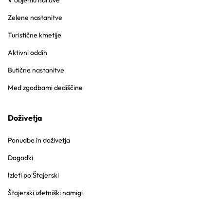
V objemu narave
Zelene nastanitve
Turistične kmetije
Aktivni oddih
Butične nastanitve
Med zgodbami dediščine
Doživetja
Ponudbe in doživetja
Dogodki
Izleti po Štajerski
Štajerski izletniški namigi