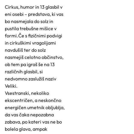
Cirkus, humor in 13 glasbil v
eni osebi – predstava, ki vas
bo nasmejala do solz in
pustila trebušne mišice v
formi.Če s fizičnimi podvigi
in cirkuškimi vragolijami
navdušiš ter do solz
nasmejiš celotno občinstvo,
ob tem pa igraš še na 13
različnih glasbil, si
nedvomno zaslužiš naziv
Veliki.
Vsestranski, nekoliko
ekscentričen, a neskončno
energičen umetnik obljublja,
da vas čaka nepozabna
zabava, po kateri vas ne bo
bolela glava, ampak