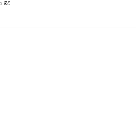
elišč