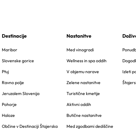
Destinacije
Nastanitve
Doživ
Maribor
Med vinogradi
Ponudbe
Slovenske gorice
Wellness in spa oddih
Dogodk
Ptuj
V objemu narave
Izleti p
Ravno polje
Zelene nastanitve
Štajers
Jeruzalem Slovenija
Turistične kmetije
Pohorje
Aktivni oddih
Haloze
Butične nastanitve
Občine v Destinaciji Štajerska
Med zgodbami dediščine