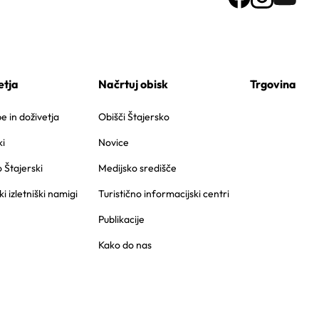
etja
Načrtuj obisk
Trgovina
 in doživetja
Obišči Štajersko
i
Novice
o Štajerski
Medijsko središče
ki izletniški namigi
Turistično informacijski centri
Publikacije
Kako do nas