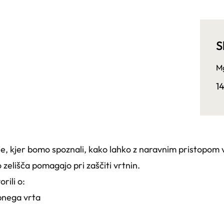
S
Mg
1
e, kjer bomo spoznali, kako lahko z naravnim pristopom
zelišča pomagajo pri zaščiti vrtnin.
rili o:
bnega vrta