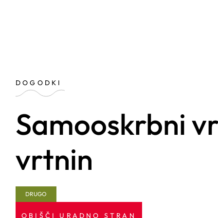
DOGODKI
Samooskrbni vrt 
vrtnin
DRUGO
OBIŠČI URADNO STRAN