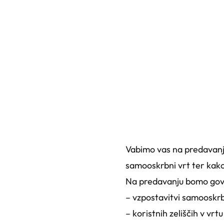
Vabimo vas na predavanj
samooskrbni vrt ter kako 
Na predavanju bomo govo
– vzpostavitvi samooskr
– koristnih zeliščih v vrtu