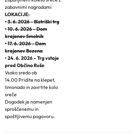
zabavnimi nagradami
LOKACIJE:
• 3. 6. 2026 – Bistriški trg
• 10. 6. 2026 – Dom
krajanov Smolnik
• 17. 6. 2026 – Dom
krajanov Bezena
• 24. 6. 2026 – Trg vstaje
pred Občino Ruše
Vsako sredo ob
14.00 Pridite na klepet,
limonado in zavrtite kolo
sreče
Dogodek je namenjen
sproščenemu in
spoštljivemu pogovoru.