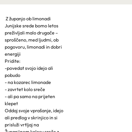
Z županjo ob limonadi
Junijske srede bomo letos
preživljali malo drugače –
sproščeno, med ljudmi, ob
pogovoru, limonadi in dobri
energiji
Pridite:
-povedat svojo idejo ali
pobudo
- na kozarec limonade
- zavrtet kolo sreče
- ali pa samo na prijeten
klepet
Oddaj svoje vprašanje, idejo
ali predlog v skrinjico in si
prisluži vrtljaj na
Županjinem kolesu sreče z