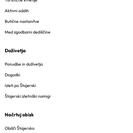
Turistične kmetije
Aktivni oddih
Butične nastanitve
Med zgodbami dediščine
Doživetja
Ponudbe in doživetja
Dogodki
Izleti po Štajerski
Štajerski izletniški namigi
Načrtuj obisk
Obišči Štajersko