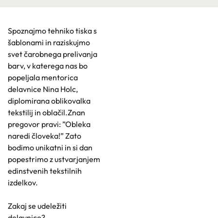
Spoznajmo tehniko tiska s
šablonami in raziskujmo
svet čarobnega prelivanja
barv, v katerega nas bo
popeljala mentorica
delavnice Nina Holc,
diplomirana oblikovalka
tekstilij in oblačil.Znan
pregovor pravi: ”Obleka
naredi človeka!” Zato
bodimo unikatni in si dan
popestrimo z ustvarjanjem
edinstvenih tekstilnih
izdelkov.
Zakaj se udeležiti
delavnice?