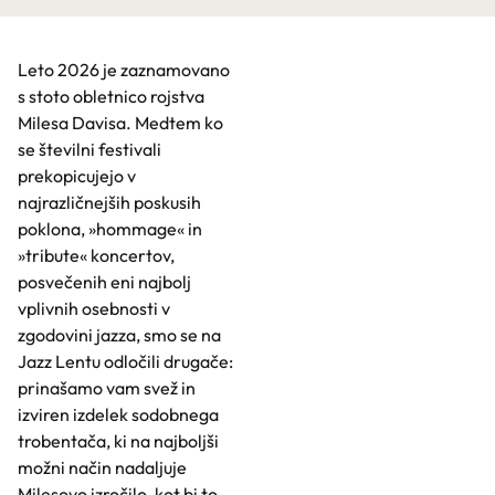
Leto 2026 je zaznamovano
s stoto obletnico rojstva
Milesa Davisa. Medtem ko
se številni festivali
prekopicujejo v
najrazličnejših poskusih
poklona, »hommage« in
»tribute« koncertov,
posvečenih eni najbolj
vplivnih osebnosti v
zgodovini jazza, smo se na
Jazz Lentu odločili drugače:
prinašamo vam svež in
izviren izdelek sodobnega
trobentača, ki na najboljši
možni način nadaljuje
Milesovo izročilo, kot bi to