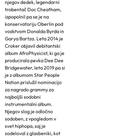
njegov dedek, legendarni
trobentač Doc Cheatham,
izpopolnil pa se je na
konservatoriju Oberlin pod
vodstvom Donalda Byrda in
Garya Bartza. Leta 2014 je
Croker objavil debitantski
album AfroPhysicist, ki ga je
producirala pevka Dee Dee
Bridgewater, leta 2019 pa si
je z albumom Star People
Nation prislužil nominacijo
za nagrado grammy za
najboljši sodobni
instrumentalni album.
Njegov slog je odločno
sodoben, z vpogledom v
svet hiphopa, saj je
sodeloval z glasbeniki, kot