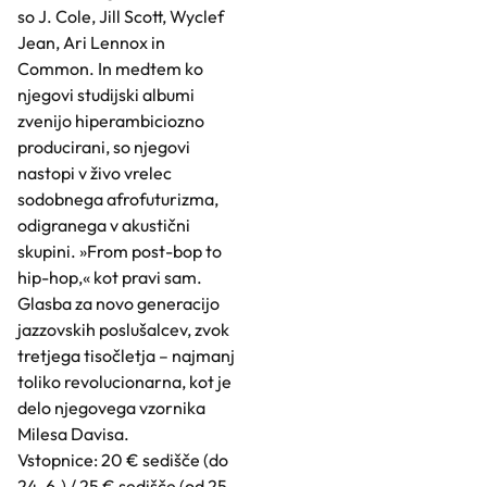
so J. Cole, Jill Scott, Wyclef
Jean, Ari Lennox in
Common. In medtem ko
njegovi studijski albumi
zvenijo hiperambiciozno
producirani, so njegovi
nastopi v živo vrelec
sodobnega afrofuturizma,
odigranega v akustični
skupini. »From post-bop to
hip-hop,« kot pravi sam.
Glasba za novo generacijo
jazzovskih poslušalcev, zvok
tretjega tisočletja – najmanj
toliko revolucionarna, kot je
delo njegovega vzornika
Milesa Davisa.
Vstopnice: 20 € sedišče (do
24. 6.) / 25 € sedišče (od 25.