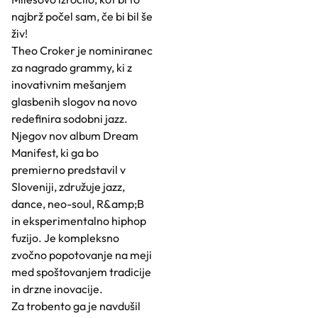
najbrž počel sam, če bi bil še
živ!
Theo Croker je nominiranec
za nagrado grammy, ki z
inovativnim mešanjem
glasbenih slogov na novo
redefinira sodobni jazz.
Njegov nov album Dream
Manifest, ki ga bo
premierno predstavil v
Sloveniji, združuje jazz,
dance, neo-soul, R&amp;B
in eksperimentalno hiphop
fuzijo. Je kompleksno
zvočno popotovanje na meji
med spoštovanjem tradicije
in drzne inovacije.
Za trobento ga je navdušil