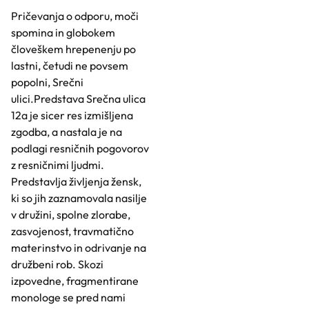
Pričevanja o odporu, moči
spomina in globokem
človeškem hrepenenju po
lastni, četudi ne povsem
popolni, Srečni
ulici.Predstava Srečna ulica
12a je sicer res izmišljena
zgodba, a nastala je na
podlagi resničnih pogovorov
z resničnimi ljudmi.
Predstavlja življenja žensk,
ki so jih zaznamovala nasilje
v družini, spolne zlorabe,
zasvojenost, travmatično
materinstvo in odrivanje na
družbeni rob. Skozi
izpovedne, fragmentirane
monologe se pred nami