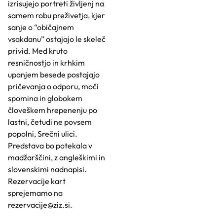
izrisujejo portreti življenj na
samem robu preživetja, kjer
sanje o “običajnem
vsakdanu” ostajajo le skeleč
privid. Med kruto
resničnostjo in krhkim
upanjem besede postajajo
pričevanja o odporu, moči
spomina in globokem
človeškem hrepenenju po
lastni, četudi ne povsem
popolni, Srečni ulici.
Predstava bo potekala v
madžarščini, z angleškimi in
slovenskimi nadnapisi.
Rezervacije kart
sprejemamo na
rezervacije@ziz.si.