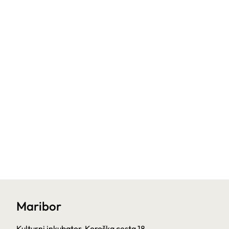
Maribor
Kulturni inkubator, Koroška cesta 18