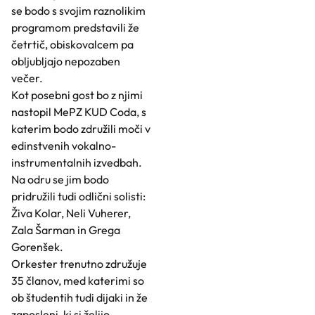
se bodo s svojim raznolikim
programom predstavili že
četrtič, obiskovalcem pa
obljubljajo nepozaben
večer.
Kot posebni gost bo z njimi
nastopil MePZ KUD Coda, s
katerim bodo združili moči v
edinstvenih vokalno-
instrumentalnih izvedbah.
Na odru se jim bodo
pridružili tudi odlični solisti:
Živa Kolar, Neli Vuherer,
Zala Šarman in Grega
Gorenšek.
Orkester trenutno združuje
35 članov, med katerimi so
ob študentih tudi dijaki in že
zaposleni, ki si želijo