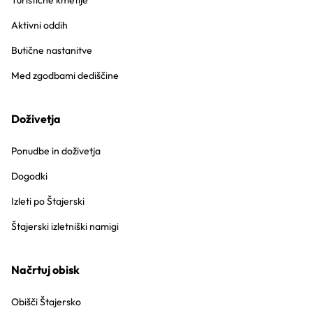
Turistične kmetije
Aktivni oddih
Butične nastanitve
Med zgodbami dediščine
Doživetja
Ponudbe in doživetja
Dogodki
Izleti po Štajerski
Štajerski izletniški namigi
Načrtuj obisk
Obišči Štajersko