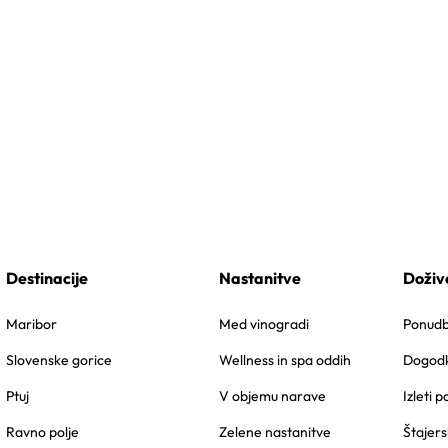
Destinacije
Nastanitve
Doživ
Maribor
Med vinogradi
Ponudbe
Slovenske gorice
Wellness in spa oddih
Dogodk
Ptuj
V objemu narave
Izleti p
Ravno polje
Zelene nastanitve
Štajers