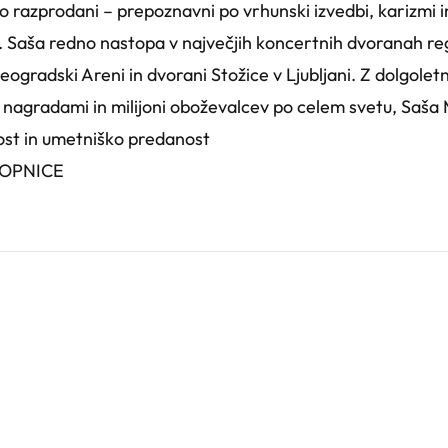
 razprodani – prepoznavni po vrhunski izvedbi, karizmi in
 Saša redno nastopa v največjih koncertnih dvoranah reg
ogradski Areni in dvorani Stožice v Ljubljani. Z dolgoletn
i nagradami in milijoni oboževalcev po celem svetu, Saša 
ost in umetniško predanost
STOPNICE