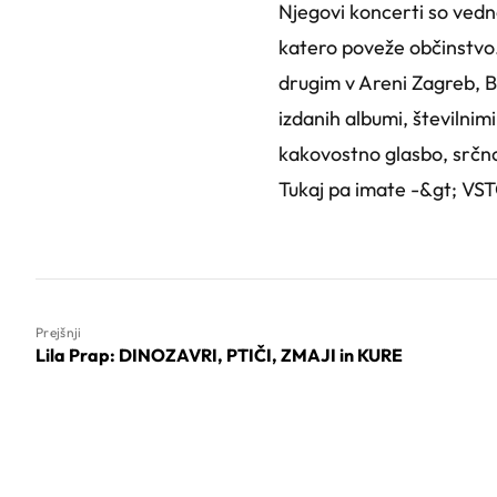
Njegovi koncerti so vedno
katero poveže občinstvo.
drugim v Areni Zagreb, Be
izdanih albumi, številnim
kakovostno glasbo, srčn
Tukaj pa imate -&gt; V
Prejšnji
Lila Prap: DINOZAVRI, PTIČI, ZMAJI in KURE