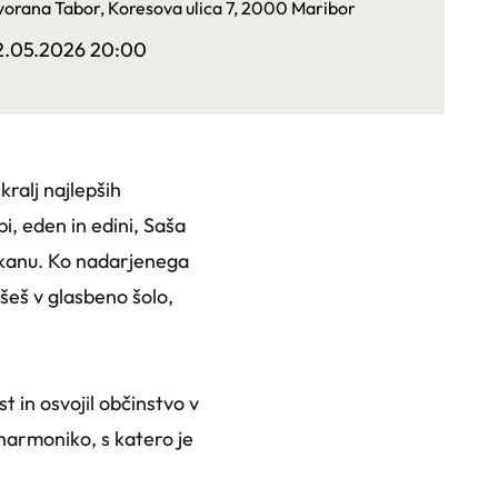
orana Tabor, Koresova ulica 7, 2000 Maribor
2.05.2026 20:00
alj najlepših
i, eden in edini, Saša
lkanu. Ko nadarjenega
išeš v glasbeno šolo,
 in osvojil občinstvo v
o harmoniko, s katero je