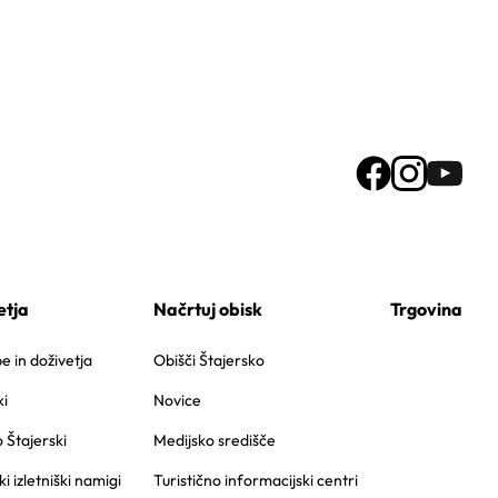
etja
Načrtuj obisk
Trgovina
 in doživetja
Obišči Štajersko
i
Novice
o Štajerski
Medijsko središče
ki izletniški namigi
Turistično informacijski centri