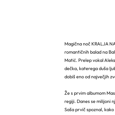
Magična noč KRALJA NAJ
romantičnih balad na Balk
Matić. Prelep vokal Alek
dečka, katerega duša ljub
dobiš eno od največjih zv
Že s prvim albumom Maska
regiji. Danes se milijoni 
Saša prvič spoznal, ka