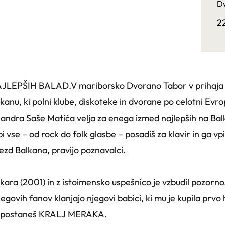
Dv
2
LEPŠIH BALAD.V mariborsko Dvorano Tabor v prihaja kr
anu, ki polni klube, diskoteke in dvorane po celotni Evrop
sandra Saše Matića velja za enega izmed najlepših na Ba
i vse – od rock do folk glasbe – posadiš za klavir in ga vp
ezd Balkana, pravijo poznavalci.
ra (2001) in z istoimensko uspešnico je vzbudil pozornost
njegovih fanov klanjajo njegovi babici, ki mu je kupila prv
ko postaneš KRALJ MERAKA.