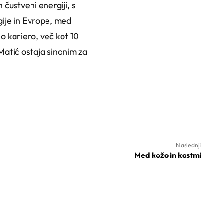
 čustveni energiji, s
ije in Evrope, med
o kariero, več kot 10
Matić ostaja sinonim za
Naslednji
Med kožo in kostmi