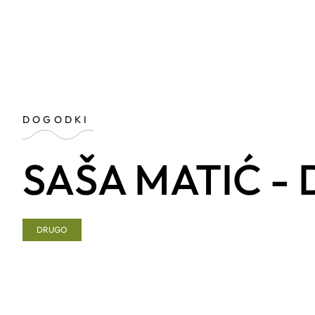
DOGODKI
SAŠA MATIĆ -
DRUGO