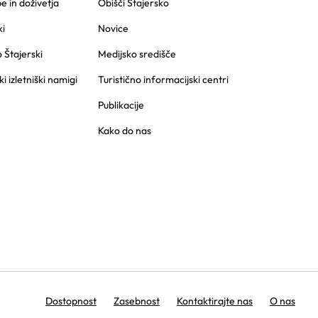
 in doživetja
Obišči Štajersko
i
Novice
o Štajerski
Medijsko središče
ki izletniški namigi
Turistično informacijski centri
Publikacije
Kako do nas
Dostopnost
Zasebnost
Kontaktirajte nas
O nas