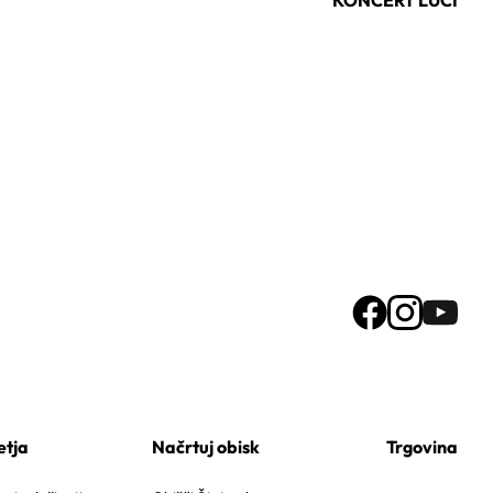
etja
Načrtuj obisk
Trgovina