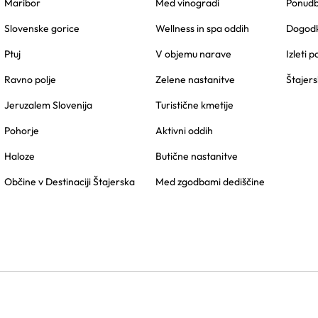
Maribor
Med vinogradi
Ponudbe
Slovenske gorice
Wellness in spa oddih
Dogodk
Ptuj
V objemu narave
Izleti p
Ravno polje
Zelene nastanitve
Štajers
Jeruzalem Slovenija
Turistične kmetije
Pohorje
Aktivni oddih
Haloze
Butične nastanitve
Občine v Destinaciji Štajerska
Med zgodbami dediščine