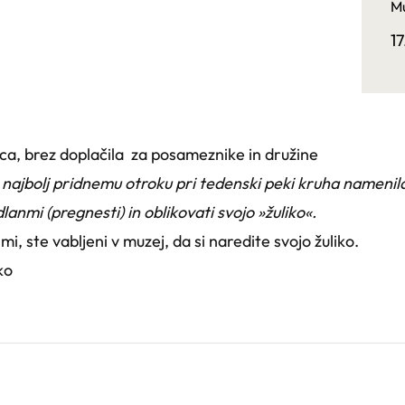
Mu
1
ica, brez doplačila za posameznike in družine
 najbolj pridnemu otroku pri tedenski peki kruha namenila 
lanmi (pregnesti) in oblikovati svojo »žuliko«.
mi, ste vabljeni v muzej, da si naredite svojo žuliko.
ko