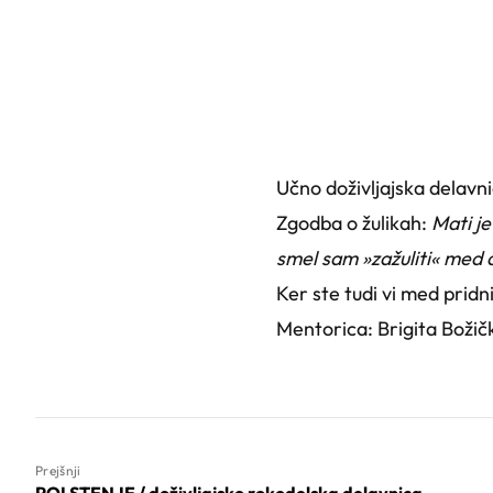
Učno doživljajska delavn
Zgodba o žulikah:
Mati je
smel sam »zažuliti« med d
Ker ste tudi vi med pridni
Mentorica: Brigita Božič
Prejšnji
POLSTENJE / doživljajsko rokodelska delavnica