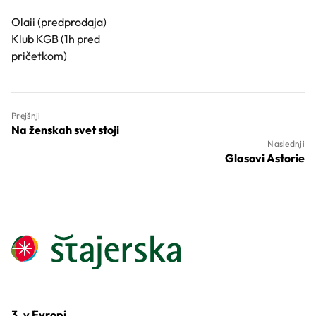
Olaii (predprodaja)
Klub KGB (1h pred
pričetkom)
Prejšnji
Na ženskah svet stoji
Naslednji
Glasovi Astorie
3. v Evropi