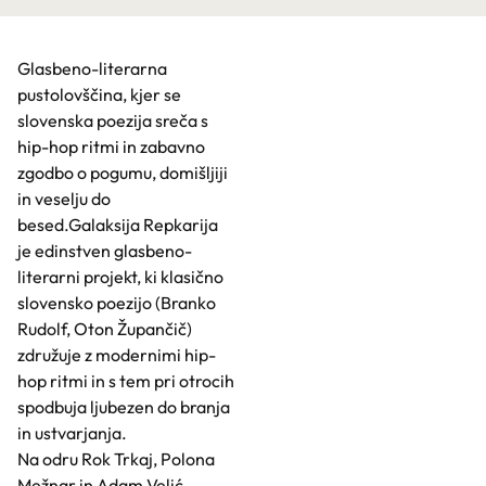
Glasbeno-literarna
pustolovščina, kjer se
slovenska poezija sreča s
hip-hop ritmi in zabavno
zgodbo o pogumu, domišljiji
in veselju do
besed.Galaksija Repkarija
je edinstven glasbeno-
literarni projekt, ki klasično
slovensko poezijo (Branko
Rudolf, Oton Župančič)
združuje z modernimi hip-
hop ritmi in s tem pri otrocih
spodbuja ljubezen do branja
in ustvarjanja.
Na odru Rok Trkaj, Polona
Mežnar in Adam Velić