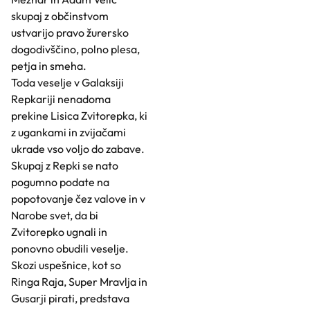
skupaj z občinstvom
ustvarijo pravo žurersko
dogodivščino, polno plesa,
petja in smeha.
Toda veselje v Galaksiji
Repkariji nenadoma
prekine Lisica Zvitorepka, ki
z ugankami in zvijačami
ukrade vso voljo do zabave.
Skupaj z Repki se nato
pogumno podate na
popotovanje čez valove in v
Narobe svet, da bi
Zvitorepko ugnali in
ponovno obudili veselje.
Skozi uspešnice, kot so
Ringa Raja, Super Mravlja in
Gusarji pirati, predstava