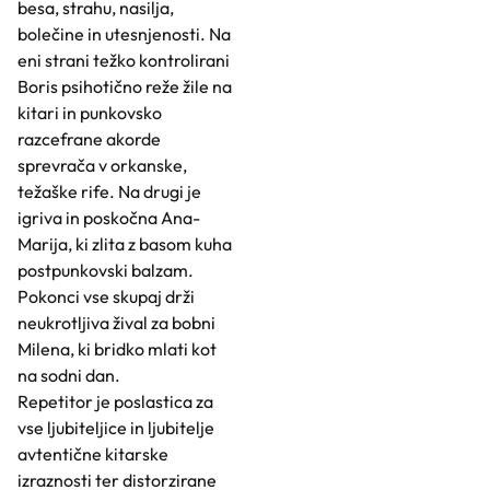
besa, strahu, nasilja,
bolečine in utesnjenosti. Na
eni strani težko kontrolirani
Boris psihotično reže žile na
kitari in punkovsko
razcefrane akorde
sprevrača v orkanske,
težaške rife. Na drugi je
igriva in poskočna Ana-
Marija, ki zlita z basom kuha
postpunkovski balzam.
Pokonci vse skupaj drži
neukrotljiva žival za bobni
Milena, ki bridko mlati kot
na sodni dan.
Repetitor je poslastica za
vse ljubiteljice in ljubitelje
avtentične kitarske
izraznosti ter distorzirane