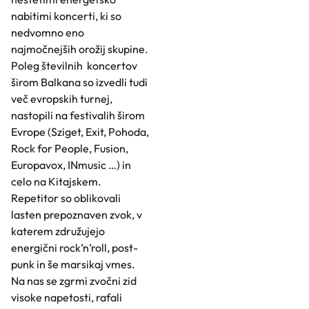
nabitimi koncerti, ki so
nedvomno eno
najmočnejših orožij skupine.
Poleg številnih koncertov
širom Balkana so izvedli tudi
več evropskih turnej,
nastopili na festivalih širom
Evrope (Sziget, Exit, Pohoda,
Rock for People, Fusion,
Europavox, INmusic …) in
celo na Kitajskem.
Repetitor so oblikovali
lasten prepoznaven zvok, v
katerem združujejo
energični rock’n’roll, post-
punk in še marsikaj vmes.
Na nas se zgrmi zvočni zid
visoke napetosti, rafali