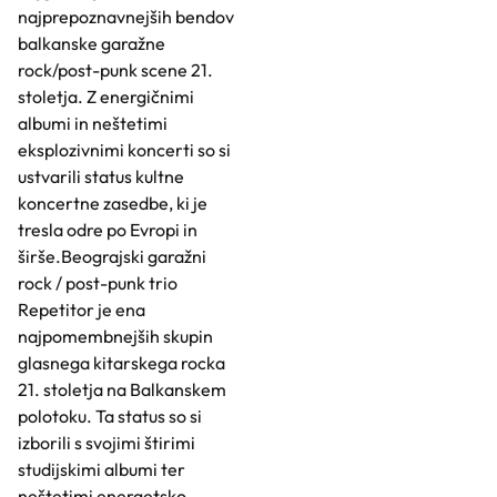
najprepoznavnejših bendov
balkanske garažne
rock/post-punk scene 21.
stoletja. Z energičnimi
albumi in neštetimi
eksplozivnimi koncerti so si
ustvarili status kultne
koncertne zasedbe, ki je
tresla odre po Evropi in
širše.Beograjski garažni
rock / post-punk trio
Repetitor je ena
najpomembnejših skupin
glasnega kitarskega rocka
21. stoletja na Balkanskem
polotoku. Ta status so si
izborili s svojimi štirimi
studijskimi albumi ter
neštetimi energetsko