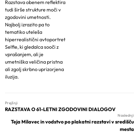
Razstava obenem reflektira
tudi širše strukture moči v
zgodovini umetnosti.
Najbolj izrazito pa to
tematiko uteleša
hiperrealistični avtoportret
Selfie, ki gledalca sooči z
vprašanjem, ali je
umetniška veličina pristna
ali zgolj skrbno uprizorjena
iluzija.
Prejšnji
RAZSTAVA O 61-LETNI ZGODOVINI DIALOGOV
Naslednji
Teja Milavec in vodstvo po plakatni razstavi v središču
mesta