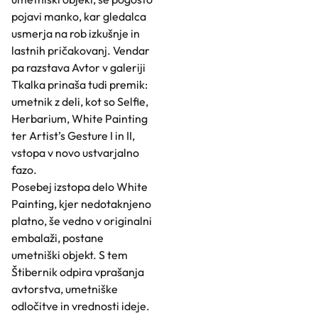
pojavi manko, kar gledalca
usmerja na rob izkušnje in
lastnih pričakovanj. Vendar
pa razstava Avtor v galeriji
Tkalka prinaša tudi premik:
umetnik z deli, kot so Selfie,
Herbarium, White Painting
ter Artist’s Gesture I in II,
vstopa v novo ustvarjalno
fazo.
Posebej izstopa delo White
Painting, kjer nedotaknjeno
platno, še vedno v originalni
embalaži, postane
umetniški objekt. S tem
Štibernik odpira vprašanja
avtorstva, umetniške
odločitve in vrednosti ideje.