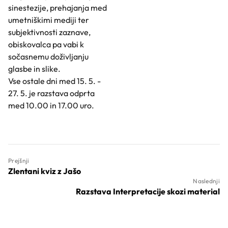
sinestezije, prehajanja med
umetniškimi mediji ter
subjektivnosti zaznave,
obiskovalca pa vabi k
sočasnemu doživljanju
glasbe in slike.
Vse ostale dni med 15. 5. -
27. 5. je razstava odprta
med 10.00 in 17.00 uro.
Prejšnji
Zlentani kviz z Jašo
Naslednji
Razstava Interpretacije skozi material