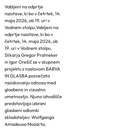
Vabljeni na odprtje
razstave, ki bo v četrtek, 14.
maja 2026, ob 19. uri v
Vodnem stolpu.Vabljeni na
odprtje razstave, ki bo v
četrtek, 14. maja 2026, ob
19. uri v Vodnem stolpu.
Slikarja Gregor Pratneker
in Igor Orešič se v skupnem
projektu z naslovom BARVA
IN GLASBA posvečata
raziskovanju odnosa med
glasbeno in vizualno
umetnostjo. Njuno izhodišče
predstavljajo izbrani
glasbeni odlomki
skladateljev: Wolfganga
Amadeusa Mozarta,