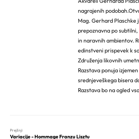
Akvareli Gerharda Plasch
nagrajenih podobah.Otvori
Mag. Gerhard Plaschke je
prepoznavna po subtilni, 
in naravnih ambientov. Ra
edinstveni prispevek k s
Združenja likovnih umetn
Razstava ponuja izjemen 
srednjeveškega bisera do
Razstava bo na ogled vsak
Prejšnji
Variacije - Hommage Franzu Lisztu