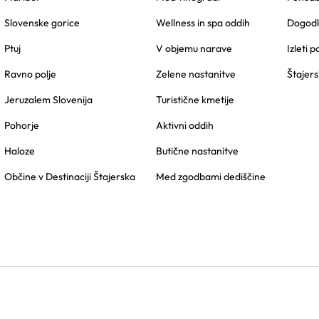
Slovenske gorice
Wellness in spa oddih
Dogodk
Ptuj
V objemu narave
Izleti p
Ravno polje
Zelene nastanitve
Štajers
Jeruzalem Slovenija
Turistične kmetije
Pohorje
Aktivni oddih
Haloze
Butične nastanitve
Občine v Destinaciji Štajerska
Med zgodbami dediščine