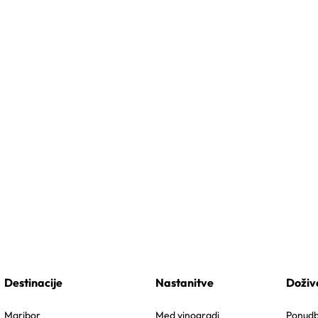
Destinacije
Nastanitve
Doživ
Maribor
Med vinogradi
Ponudbe