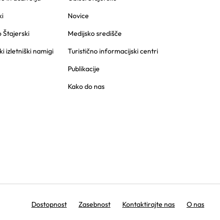
i
Novice
o Štajerski
Medijsko središče
ki izletniški namigi
Turistično informacijski centri
Publikacije
Kako do nas
Dostopnost
Zasebnost
Kontaktirajte nas
O nas