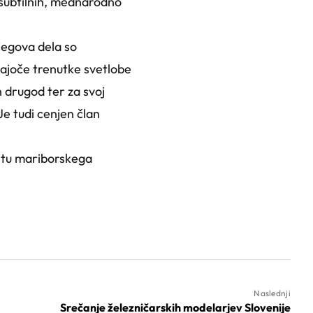
 subtilnih, mednarodno
jegova dela so
vajoče trenutke svetlobe
n drugod ter za svoj
e tudi cenjen član
entu mariborskega
Naslednji
Srečanje železničarskih modelarjev Slovenije