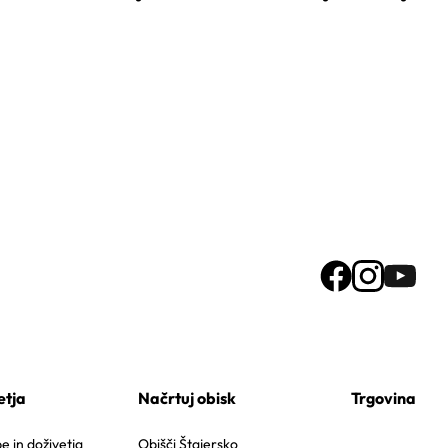
etja
Načrtuj obisk
Trgovina
 in doživetja
Obišči Štajersko