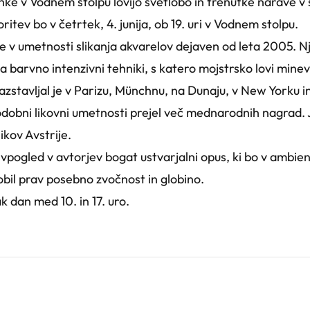
ke v Vodnem stolpu lovijo svetlobo in trenutke narave v
tev bo v četrtek, 4. junija, ob 19. uri v Vodnem stolpu.
 v umetnosti slikanja akvarelov dejaven od leta 2005. N
a barvno intenzivni tehniki, s katero mojstrsko lovi mine
zstavljal je v Parizu, Münchnu, na Dunaju, v New Yorku i
odobni likovni umetnosti prejel več mednarodnih nagrad. J
ikov Avstrije.
vpogled v avtorjev bogat ustvarjalni opus, ki bo v ambi
bil prav posebno zvočnost in globino.
 dan med 10. in 17. uro.