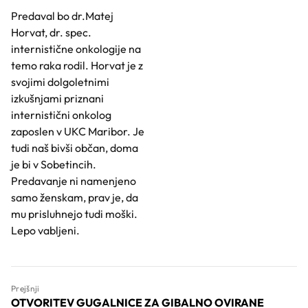
Predaval bo dr.Matej
Horvat, dr. spec.
internistične onkologije na
temo raka rodil. Horvat je z
svojimi dolgoletnimi
izkušnjami priznani
internistični onkolog
zaposlen v UKC Maribor. Je
tudi naš bivši občan, doma
je bi v Sobetincih.
Predavanje ni namenjeno
samo ženskam, prav je, da
mu prisluhnejo tudi moški.
Lepo vabljeni.
Prejšnji
OTVORITEV GUGALNICE ZA GIBALNO OVIRANE