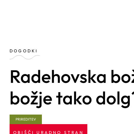
DOGODKI
Radehovska boži
božje tako dolg
PRIREDITEV
OBIŠČI URADNO STRAN