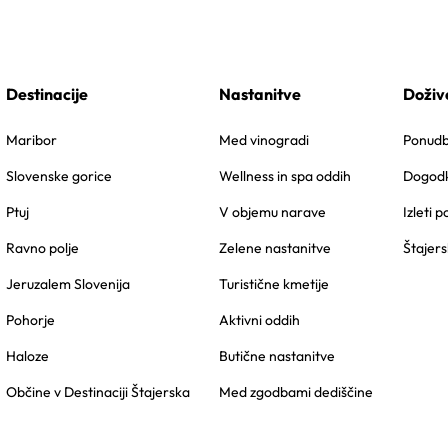
Destinacije
Nastanitve
Doživ
Maribor
Med vinogradi
Ponudbe
Slovenske gorice
Wellness in spa oddih
Dogodk
Ptuj
V objemu narave
Izleti p
Ravno polje
Zelene nastanitve
Štajers
Jeruzalem Slovenija
Turistične kmetije
Pohorje
Aktivni oddih
Haloze
Butične nastanitve
Občine v Destinaciji Štajerska
Med zgodbami dediščine