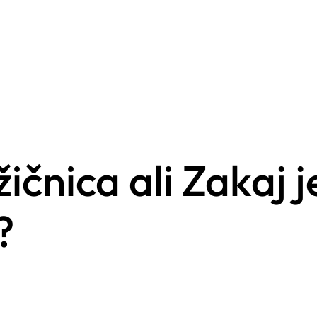
čnica ali Zakaj j
?