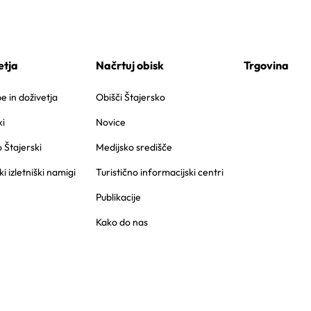
etja
Načrtuj obisk
Trgovina
 in doživetja
Obišči Štajersko
i
Novice
o Štajerski
Medijsko središče
ki izletniški namigi
Turistično informacijski centri
Publikacije
Kako do nas