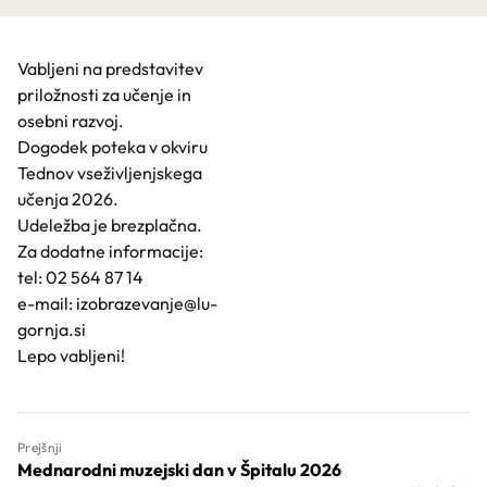
Vabljeni na predstavitev
priložnosti za učenje in
osebni razvoj.
Dogodek poteka v okviru
Tednov vseživljenjskega
učenja 2026.
Udeležba je brezplačna.
Za dodatne informacije:
tel: 02 564 87 14
e-mail:
izobrazevanje@lu-
gornja.si
Lepo vabljeni!
Prejšnji
Mednarodni muzejski dan v Špitalu 2026