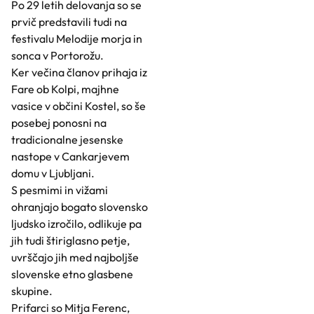
Po 29 letih delovanja so se
prvič predstavili tudi na
festivalu Melodije morja in
sonca v Portorožu.
Ker večina članov prihaja iz
Fare ob Kolpi, majhne
vasice v občini Kostel, so še
posebej ponosni na
tradicionalne jesenske
nastope v Cankarjevem
domu v Ljubljani.
S pesmimi in vižami
ohranjajo bogato slovensko
ljudsko izročilo, odlikuje pa
jih tudi štiriglasno petje,
uvrščajo jih med najboljše
slovenske etno glasbene
skupine.
Prifarci so Mitja Ferenc,