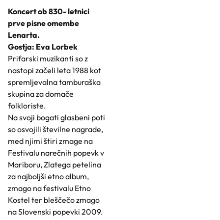
Koncert ob 830- letnici
prve pisne omembe
Lenarta.
Gostja: Eva Lorbek
Prifarski muzikanti so z
nastopi začeli leta 1988 kot
spremljevalna tamburaška
skupina za domače
folkloriste.
Na svoji bogati glasbeni poti
so osvojili številne nagrade,
med njimi štiri zmage na
Festivalu narečnih popevk v
Mariboru, Zlatega petelina
za najboljši etno album,
zmago na festivalu Etno
Kostel ter bleščečo zmago
na Slovenski popevki 2009.