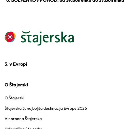
6. BOLFENKOV POHOD: od Sv.Bolfenka do Sv.Bolfenka
3. v Evropi
O Štajerski
O Štajerski
Štajerska 3. najboljša destinacija Evrope 2026
Vinorodna Štajerska