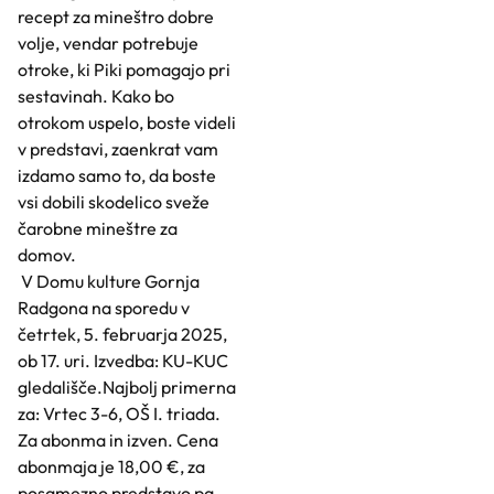
recept za mineštro dobre
volje, vendar potrebuje
otroke, ki Piki pomagajo pri
sestavinah. Kako bo
otrokom uspelo, boste videli
v predstavi, zaenkrat vam
izdamo samo to, da boste
vsi dobili skodelico sveže
čarobne mineštre za
domov.
V Domu kulture Gornja
Radgona na sporedu v
četrtek, 5. februarja 2025,
ob 17. uri. Izvedba: KU-KUC
gledališče.Najbolj primerna
za: Vrtec 3-6, OŠ I. triada.
Za abonma in izven. Cena
abonmaja je 18,00 €, za
posamezno predstavo pa