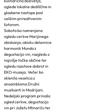
kulinarična doživetja,
oglede lokalne dediščine in
glasbene nastope pod
velikim prireditvenim
šotorom.
Sobota bo namenjena
ogledu cerkve Marijinega
obiskanja, obisku delavnice
harmonik Munda z
degustacijo vin, razgledu z
najvišje točke občine ter
ogledu razstave dobrot in
EKO‑muzeja. Večer bo
sklenila veselica z
ansambloma Družni
muzikanti in Modrijani.
Nedeljski program prinaša
ogled cerkve, degustacijo
vin pri Jožetu Mlinariču ter