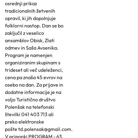
osrednji prikaz
tradicionalnih žetvenih
opravil, ki jih dopolnjuje
folklorni nastop. Dan se bo
zaključil z veselico
ansamblov Obisk, Zlati
odmev in Saša Avsenika.
Program je namenjen
organiziranim skupinam s
trideset ali več udeleženci,
cena pa znaša 45 evrov na
osebo na dan. Za prijave in
dodatne informacije je na
voljo Turistično društvo
Polenšak na telefonski
številki 041 403 713 ali
preko elektronske
pošte
td.polensak@gmail.com
.
V priponki PROGRAM - 63.