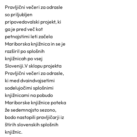
Pravljični večeri za odrasle
so priljubljen
pripovedovalski projekt, ki
ga je pred več kot
petnajstimi leti začela
Mariborska knjižnica in se je
razširil po splošnih
knjižnicah po vsej
Sloveniji.V sklopu projekta
Pravljični večeri za odrasle,
ki med dvaindvajsetimi
sodelujočimi splošnimi
knjižnicami na pobudo
Mariborske knjižnice poteka
že sedemnajsto sezono,
bodo nastopili pravljičarji iz
štirih slovenskih splošnih
knjižnic.