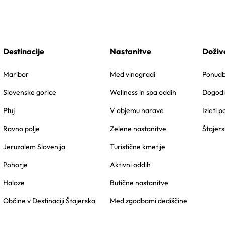
Destinacije
Nastanitve
Doživ
Maribor
Med vinogradi
Ponudbe
Slovenske gorice
Wellness in spa oddih
Dogodk
Ptuj
V objemu narave
Izleti p
Ravno polje
Zelene nastanitve
Štajers
Jeruzalem Slovenija
Turistične kmetije
Pohorje
Aktivni oddih
Haloze
Butične nastanitve
Občine v Destinaciji Štajerska
Med zgodbami dediščine