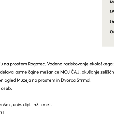
Mu
0
0
0
ju na prostem Rogatec. Vodeno raziskovanje ekološkega 
 izdelava lastne čajne mešanice MOJ ČAJ, okušanje zeliščn
en ogled Muzeja na prostem in Dvorca Strmol.
 oseb.
ek, univ. dipl. inž. kmet.
0 |