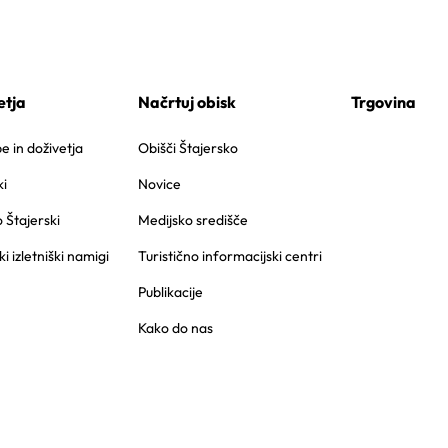
etja
Načrtuj obisk
Trgovina
 in doživetja
Obišči Štajersko
i
Novice
o Štajerski
Medijsko središče
ki izletniški namigi
Turistično informacijski centri
Publikacije
Kako do nas