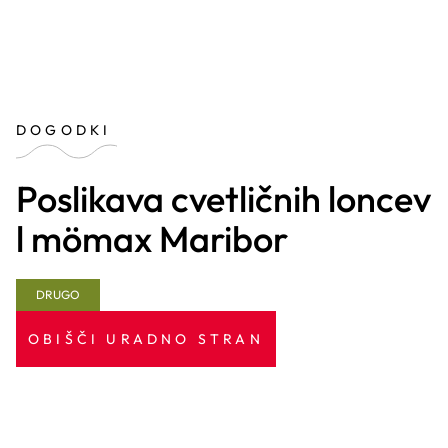
DOGODKI
Poslikava cvetličnih loncev
l mömax Maribor
DRUGO
OBIŠČI URADNO STRAN