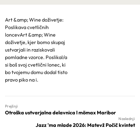
Art &amp; Wine doživetje:
Poslikava cvetličnih
loncevArt &amp; Wine
doživetje, kjer bomo skupaj
ustvarjali in raziskovali
pomladne vzorce. Poslikal/a
si boš svoj cvetlični lonec, ki
bo tvojemu domu dodal tisto
pravo piko na i.
Prejšnji
Otroška ustvarjalna delavnica l mömax Maribor
Naslednji
Jazz 'ma mlade 2026: Matevž Počič kvintet