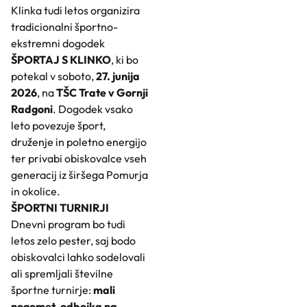
Klinka tudi letos organizira
tradicionalni športno-
ekstremni dogodek
ŠPORTAJ S KLINKO
, ki bo
potekal v soboto,
27. junija
2026
, na
TŠC Trate v Gornji
Radgoni
. Dogodek vsako
leto povezuje šport,
druženje in poletno energijo
ter privabi obiskovalce vseh
generacij iz širšega Pomurja
in okolice.
ŠPORTNI TURNIRJI
Dnevni program bo tudi
letos zelo pester, saj bodo
obiskovalci lahko sodelovali
ali spremljali številne
športne turnirje:
mali
nogomet, odbojka na