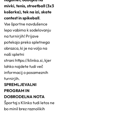
mivki, tenis, streetball (3x3
košarka), tek na izi, skate
contest in spikeball
.
Vse športne navdušence
lepo vabimo k sodelovanju
na turnirjih! Prijave
potekajo preko spletnega
obrazca, ki je na voljo na
naši spletni
strani
https://klinka.si
, kjer
lahko najdete tudi več
informacij o posameznih
turnirjih.
SPREMLJEVALNI
PROGRAM IN
DOBRODELNA NOTA
Športaj s Klinko tudi letos ne
bo minil brez raznolikih