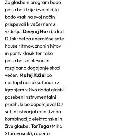
Za glasbeni program bodo
poskrbeli trije izvajalci, ki
bodo vsak na svoj način
prispevali k večernemu
vzdušju.
Deeyaj Hari
bo kot
DJ skrbel za energične sete
house ritmov, znanih hitov
in party klasik ter tako
poskrbel za plesno in
razgibano dogajanje skozi
večer.
Matej Kužel
bo
nastopil na saksofonu in z
igranjem v živo dodal glasbi
poseben instrumentalni
pridih, ki bo dopolnjeval DJ
set in ustvarjal edinstveno
kombinacijo elektronske in
žive glasbe.
TorTuga
(Miha
Starovasnik), raper iz