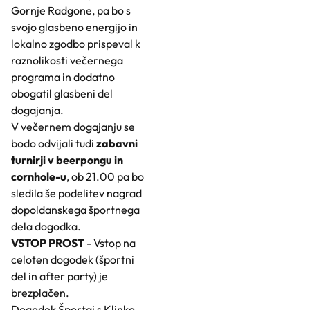
Gornje Radgone, pa bo s
svojo glasbeno energijo in
lokalno zgodbo prispeval k
raznolikosti večernega
programa in dodatno
obogatil glasbeni del
dogajanja.
V večernem dogajanju se
bodo odvijali tudi
zabavni
turnirji v beerpongu in
cornhole-u
, ob 21.00 pa bo
sledila še podelitev nagrad
dopoldanskega športnega
dela dogodka.
VSTOP PROST
-
Vstop na
celoten dogodek (športni
del in after party) je
brezplačen.
Dogodek Športaj s Klinko