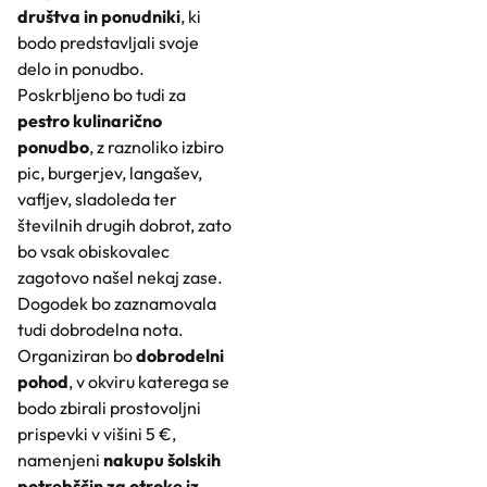
društva in ponudniki
, ki
bodo predstavljali svoje
delo in ponudbo.
Poskrbljeno bo tudi za
pestro kulinarično
ponudbo
, z raznoliko izbiro
pic, burgerjev, langašev,
vafljev, sladoleda ter
številnih drugih dobrot, zato
bo vsak obiskovalec
zagotovo našel nekaj zase.
Dogodek bo zaznamovala
tudi dobrodelna nota.
Organiziran bo
dobrodelni
pohod
, v okviru katerega se
bodo zbirali prostovoljni
prispevki v višini 5 €,
namenjeni
nakupu šolskih
potrebščin za otroke iz