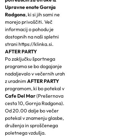
Upravne enote Gornja
Radgona
, ki si jih sami ne
morejo privoščiti. Več
informacij o pohodu je
dostopnih na naši spletni
strani
https://klinka.si
.
AFTER PARTY
Po zaključku športnega
programa se bo dogajanje
nadaljevalo v večernih urah
z uradnim
AFTER PARTY
programom, ki bo potekal v
Cafe Del Mar
(Prešernova
cesta 10, Gornja Radgona).
Od 20.00 dalje bo večer
potekal v znamenju glasbe,
druženja in sproščenega
poletnega vzdušja.