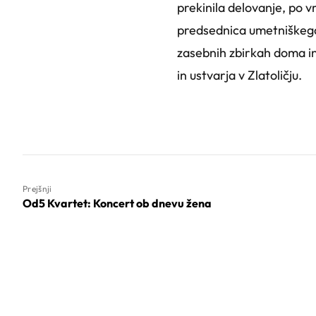
prekinila delovanje, po v
predsednica umetniškega 
zasebnih zbirkah doma in v
in ustvarja v Zlatoličju.
Prejšnji
Od5 Kvartet: Koncert ob dnevu žena