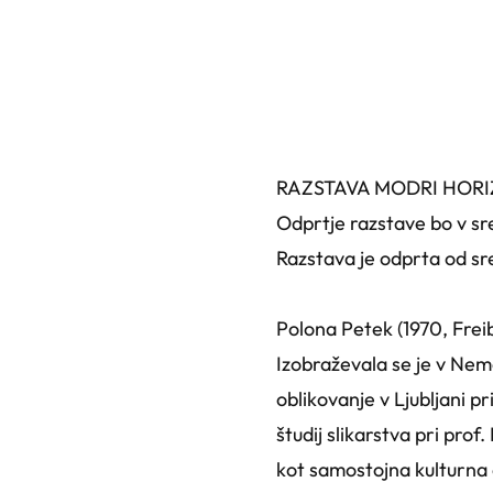
RAZSTAVA MODRI HORI
Odprtje razstave bo v sre
Razstava je odprta od sr
Polona Petek (1970, Frei
​Izobraževala se je v Nemč
oblikovanje v Ljubljani p
študij slikarstva pri pro
kot samostojna kulturna 