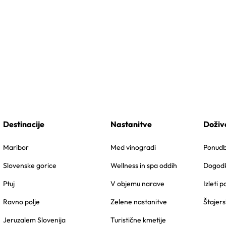
Destinacije
Nastanitve
Doživ
Maribor
Med vinogradi
Ponudbe
Slovenske gorice
Wellness in spa oddih
Dogodk
Ptuj
V objemu narave
Izleti p
Ravno polje
Zelene nastanitve
Štajers
Jeruzalem Slovenija
Turistične kmetije