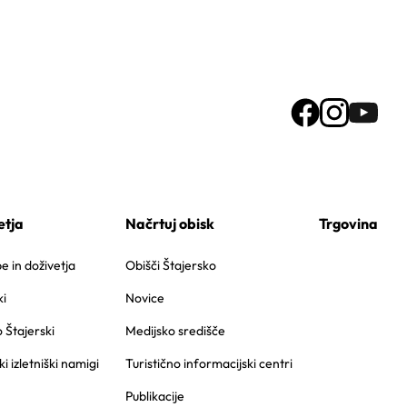
etja
Načrtuj obisk
Trgovina
 in doživetja
Obišči Štajersko
i
Novice
o Štajerski
Medijsko središče
ki izletniški namigi
Turistično informacijski centri
Publikacije