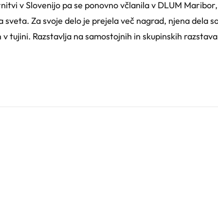
rnitvi v Slovenijo pa se ponovno včlanila v DLUM Maribor, 
sveta. Za svoje delo je prejela več nagrad, njena dela so
 tujini. Razstavlja na samostojnih in skupinskih razstavah v